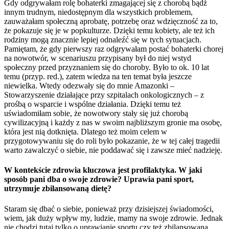
Gdy odgrywałam rolę bohaterki zmagającej się z chorobą bądź
innym trudnym, niedostępnym dla wszystkich problemem,
zauważałam społeczną aprobatę, potrzebę oraz wdzięczność za to,
że pokazuje się je w popkulturze. Dzięki temu kobiety, ale też ich
rodziny mogą znacznie lepiej odnaleźć się w tych sytuacjach.
Pamiętam, że gdy pierwszy raz odgrywałam postać bohaterki chorej
na nowotwór, w scenariuszu przypisany był do niej wstyd
społeczny przed przyznaniem się do choroby. Było to ok. 10 lat
temu (przyp. red.), zatem wiedza na ten temat była jeszcze
niewielka. Wtedy odezwały się do mnie Amazonki –
Stowarzyszenie działające przy szpitalach onkologicznych – z
prośbą o wsparcie i wspólne działania. Dzięki temu też
uświadomiłam sobie, że nowotwory stały się już chorobą
cywilizacyjną i każdy z nas w swoim najbliższym gronie ma osobę,
która jest nią dotknięta. Dlatego też moim celem w
przygotowywaniu się do roli było pokazanie, że w tej całej tragedii
warto zawalczyć o siebie, nie poddawać się i zawsze mieć nadzieję.
W kontekście zdrowia kluczowa jest profilaktyka. W jaki
sposób pani dba o swoje zdrowie? Uprawia pani sport,
utrzymuje zbilansowaną dietę?
Staram się dbać o siebie, ponieważ przy dzisiejszej świadomości,
wiem, jak duży wpływ my, ludzie, mamy na swoje zdrowie. Jednak
nie chodzi tutaj tylko o uprawianie sportu czy też zbilansowaną