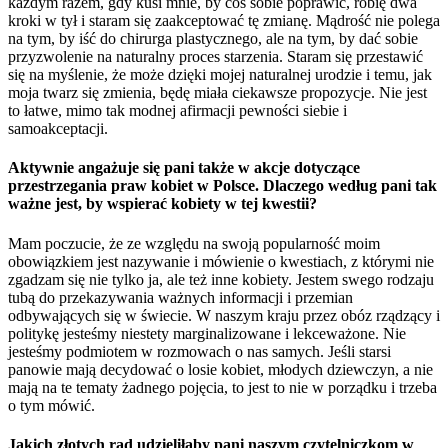
każdym razem, gdy kusi mnie, by coś sobie poprawić, robię dwa
kroki w tył i staram się zaakceptować tę zmianę. Mądrość nie polega
na tym, by iść do chirurga plastycznego, ale na tym, by dać sobie
przyzwolenie na naturalny proces starzenia. Staram się przestawić
się na myślenie, że może dzięki mojej naturalnej urodzie i temu, jak
moja twarz się zmienia, będę miała ciekawsze propozycje. Nie jest
to łatwe, mimo tak modnej afirmacji pewności siebie i
samoakceptacji.
Aktywnie angażuje się pani także w akcje dotyczące
przestrzegania praw kobiet w Polsce. Dlaczego według pani tak
ważne jest, by wspierać kobiety w tej kwestii?
Mam poczucie, że ze względu na swoją popularność moim
obowiązkiem jest nazywanie i mówienie o kwestiach, z którymi nie
zgadzam się nie tylko ja, ale też inne kobiety. Jestem swego rodzaju
tubą do przekazywania ważnych informacji i przemian
odbywających się w świecie. W naszym kraju przez obóz rządzący i
politykę jesteśmy niestety marginalizowane i lekceważone. Nie
jesteśmy podmiotem w rozmowach o nas samych. Jeśli starsi
panowie mają decydować o losie kobiet, młodych dziewczyn, a nie
mają na te tematy żadnego pojęcia, to jest to nie w porządku i trzeba
o tym mówić.
Jakich złotych rad udzieliłaby pani naszym czytelniczkom w