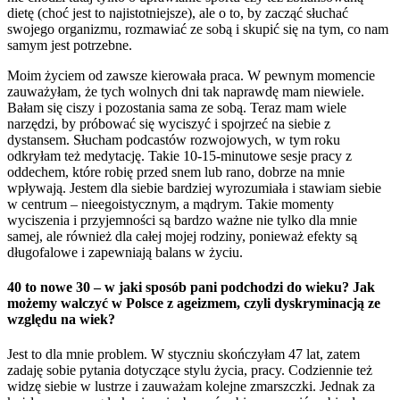
dietę (choć jest to najistotniejsze), ale o to, by zacząć słuchać
swojego organizmu, rozmawiać ze sobą i skupić się na tym, co nam
samym jest potrzebne.
Moim życiem od zawsze kierowała praca. W pewnym momencie
zauważyłam, że tych wolnych dni tak naprawdę mam niewiele.
Bałam się ciszy i pozostania sama ze sobą. Teraz mam wiele
narzędzi, by próbować się wyciszyć i spojrzeć na siebie z
dystansem. Słucham podcastów rozwojowych, w tym roku
odkryłam też medytację. Takie 10-15-minutowe sesje pracy z
oddechem, które robię przed snem lub rano, dobrze na mnie
wpływają. Jestem dla siebie bardziej wyrozumiała i stawiam siebie
w centrum – nieegoistycznym, a mądrym. Takie momenty
wyciszenia i przyjemności są bardzo ważne nie tylko dla mnie
samej, ale również dla całej mojej rodziny, ponieważ efekty są
długofalowe i zapewniają balans w życiu.
40 to nowe 30 – w jaki sposób pani podchodzi do wieku? Jak
możemy walczyć w Polsce z ageizmem, czyli dyskryminacją ze
względu na wiek?
Jest to dla mnie problem. W styczniu skończyłam 47 lat, zatem
zadaję sobie pytania dotyczące stylu życia, pracy. Codziennie też
widzę siebie w lustrze i zauważam kolejne zmarszczki. Jednak za