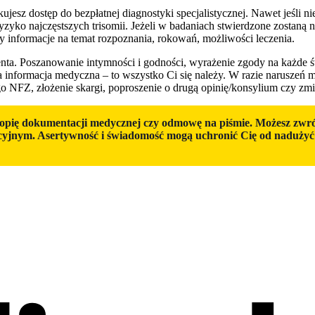
ujesz dostęp do bezpłatnej diagnostyki specjalistycznej. Nawet jeśli 
zyko najczęstszych trisomii. Jeżeli w badaniach stwierdzone zostaną 
zy informacje na temat rozpoznania, rokowań, możliwości leczenia.
enta. Poszanowanie intymności i godności, wyrażenie zgody na każde 
ła informacja medyczna – to wszystko Ci się należy. W razie naruszeń 
NFZ, złożenie skargi, poproszenie o drugą opinię/konsylium czy zmi
opię dokumentacji medycznej czy odmowę na piśmie. Możesz zwróc
jnym. Asertywność i świadomość mogą uchronić Cię od nadużyć i 