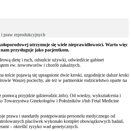
a i praw reprodukcyjnych
kołoporodowej utrzymuje się wiele nieprawidłowości. Warto więc
 nam przysługuje jako pacjentkom.
rową dietę i ruch, odsuńcie używki, odwiedźcie gabinet
d kątem ew. nowotworów i chorób zakaźnych.
a teście pojawią się upragnione dwie kreski, uzgodnijcie dalsze kroki
rowie Waszej pociechy, ale też w partnerskie rodzicielstwo oparte na
 pomocą przyjdzie gdzierodzic.info). Od wiedzy, wykształcenia i
iego Towarzystwa Ginekologów i Położników i/lub Fetal Medicine
Twoje prawa i standardy postępowania personelu medycznego od
ontrolowanych placówek wykonało komplet obowiązkowych badań.
rami – określić ryzyko wad genetycznych.