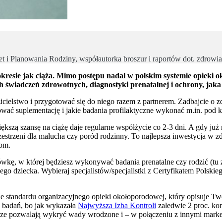
et i Planowania Rodziny, współautorka broszur i raportów dot. zdrowi
resie jak ciąża. Mimo postępu nadal w polskim systemie opieki o
wiadczeń zdrowotnych, diagnostyki prenatalnej i ochrony, jaka
ielstwo i przygotować się do niego razem z partnerem. Zadbajcie o zd
sować suplementację i jakie badania profilaktyczne wykonać m.in. po
kszą szansę na ciążę daje regularne współżycie co 2-3 dni. A gdy już n
estrzeni dla malucha czy poród rodzinny. To najlepsza inwestycja w zd
iom.
wkę, w której będziesz wykonywać badania prenatalne czy rodzić (tu z
jego dziecka. Wybieraj specjalistów/specjalistki z Certyfikatem Polsk
wie standardu organizacyjnego opieki okołoporodowej, który opisuje 
a badań, bo jak wykazała
Najwyższa Izba Kontroli
zaledwie 2 proc. k
rze pozwalają wykryć wady wrodzone i – w połączeniu z innymi marke