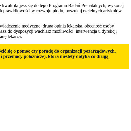
nie kwalifikujesz się do tego Programu Badań Prenatalnych, wykonaj
nieprawidłowości w rozwoju płodu, poszukaj rzetelnych artykułów
świadczenie medyczne, druga opinia lekarska, obecność osoby
masz do dyspozycji wachlarz możliwości: interwencja u dyrekcji
anę lekarza.
ić się o pomoc czy poradę do organizacji pozarządowych,
przemocy położniczej, która niestety dotyka co drugą