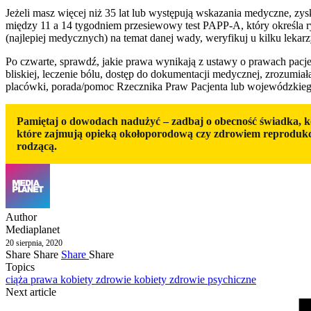
Jeżeli masz więcej niż 35 lat lub występują wskazania medyczne, zysk
między 11 a 14 tygodniem przesiewowy test PAPP-A, który określa ry
(najlepiej medycznych) na temat danej wady, weryfikuj u kilku lekar
Po czwarte, sprawdź, jakie prawa wynikają z ustawy o prawach pacj
bliskiej, leczenie bólu, dostęp do dokumentacji medycznej, zrozumia
placówki, porada/pomoc Rzecznika Praw Pacjenta lub wojewódzkiego 
Pamiętaj o dowodach nadużyć – zadbaj o obecność świadka, k
które zajmują opieką okołoporodową czy zdrowiem reprodukcy
rodzącą.
Author
Mediaplanet
20 sierpnia, 2020
Share
Share
Share
Share
Topics
ciąża
prawa kobiety
zdrowie kobiety
zdrowie psychiczne
Next article