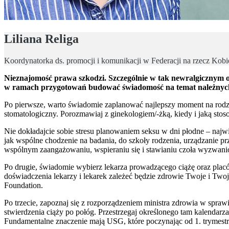
Liliana Religa
Koordynatorka ds. promocji i komunikacji w Federacji na rzecz Kobi
Nieznajomość prawa szkodzi. Szczególnie w tak newralgicznym ok
w ramach przygotowań budować świadomość na temat należnych ś
Po pierwsze, warto świadomie zaplanować najlepszy moment na rodzic
stomatologiczny. Porozmawiaj z ginekologiem/-żką, kiedy i jaką sto
Nie dokładajcie sobie stresu planowaniem seksu w dni płodne – najwię
jak wspólne chodzenie na badania, do szkoły rodzenia, urządzanie prz
wspólnym zaangażowaniu, wspieraniu się i stawianiu czoła wyzwan
Po drugie, świadomie wybierz lekarza prowadzącego ciążę oraz placó
doświadczenia lekarzy i lekarek zależeć będzie zdrowie Twoje i Two
Foundation.
Po trzecie, zapoznaj się z rozporządzeniem ministra zdrowia w spra
stwierdzenia ciąży po połóg. Przestrzegaj określonego tam kalendarz
Fundamentalne znaczenie mają USG, które poczynając od 1. trymest