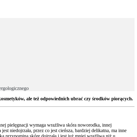
ergologicznego
 kosmetyków, ale też odpowiednich ubrać czy środków piorących.
innej pielęgnacji wymaga wrażliwa skóra noworodka, innej
st niedojrzała, przez co jest cieńsza, bardziej delikatna, ma inne
ka przypomina skórę dojrzałą i jest już mniej wrażliwa niż u