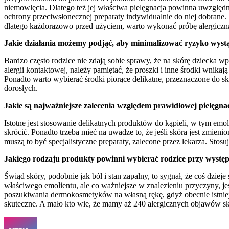
niemowlęcia. Dlatego też jej właściwa pielęgnacja powinna uwzględnić
ochrony przeciwsłonecznej preparaty indywidualnie do niej dobrane. 
dlatego każdorazowo przed użyciem, warto wykonać próbę alergiczną.
Jakie działania możemy podjąć, aby minimalizować ryzyko wystą
Bardzo często rodzice nie zdają sobie sprawy, że na skórę dziecka w
alergii kontaktowej, należy pamiętać, że proszki i inne środki wni
Ponadto warto wybierać środki piorące delikatne, przeznaczone do sk
dorosłych.
Jakie są najważniejsze zalecenia względem prawidłowej pielęgnacj
Istotne jest stosowanie delikatnych produktów do kąpieli, w tym emol
skrócić. Ponadto trzeba mieć na uwadze to, że jeśli skóra jest zmieni
muszą to być specjalistyczne preparaty, zalecone przez lekarza. Stosuj
Jakiego rodzaju produkty powinni wybierać rodzice przy występo
Świąd skóry, podobnie jak ból i stan zapalny, to sygnał, że coś dzie
właściwego emolientu, ale co ważniejsze w znalezieniu przyczyny, je
poszukiwania dermokosmetyków na własną rękę, gdyż obecnie istnieje
skuteczne. A mało kto wie, że mamy aż 240 alergicznych objawów skó