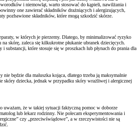
noworodków i niemowląt, warto stosować do kąpieli, nawilżania i
 powinny one zawierać składników drażniących i alergizujących,
raty pozbawione składników, które mogą szkodzić skórze.
reparaty, w których je pierzemy. Dlatego, by minimalizować ryzyko
a skórę, zaleca się kilkukrotne płukanie ubranek dziecięcych.
substancji, które stosuje się w proszkach lub płynach do prania dla
dy nie będzie dla maluszka kojąca, dlatego trzeba ją maksymalnie
nie skóry dziecka, jednak w przypadku skóry wrażliwej i alergicznej
tego uważam, że w takiej sytuacji faktyczną pomoc w doborze
ermatolog lub lekarz rodzinny. Nie polecam eksperymentowania i
ergiczne” czy „przeciwświądowe”, a w rzeczywistości nie są
zić.