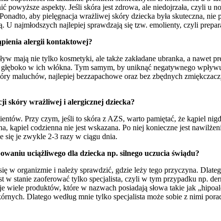
 powyższe aspekty. Jeśli skóra jest zdrowa, ale niedojrzała, czyli u 
Ponadto, aby pielęgnacja wrażliwej skóry dziecka była skuteczna, nie
 U najmłodszych najlepiej sprawdzają się tzw. emolienty, czyli prepa
pienia alergii kontaktowej?
pływ mają nie tylko kosmetyki, ale także zakładane ubranka, a nawet p
kają głęboko w ich włókna. Tym samym, by uniknąć negatywnego wpływu n
óry maluchów, najlepiej bezzapachowe oraz bez zbędnych zmiękczaczy i 
i skóry wrażliwej i alergicznej dziecka?
ientów. Przy czym, jeśli to skóra z AZS, warto pamiętać, że kąpiel nig
ona, kąpiel codzienna nie jest wskazana. Po niej konieczne jest nawilże
e się je zwykle 2-3 razy w ciągu dnia.
waniu uciążliwego dla dziecka np. silnego uczucia świądu?
je się w organizmie i należy sprawdzić, gdzie leży tego przyczyna. Dla
st w stanie zaoferować tylko specjalista, czyli w tym przypadku np. d
 wiele produktów, które w nazwach posiadają słowa takie jak „hipoal
rnych. Dlatego według mnie tylko specjalista może sobie z nimi porad