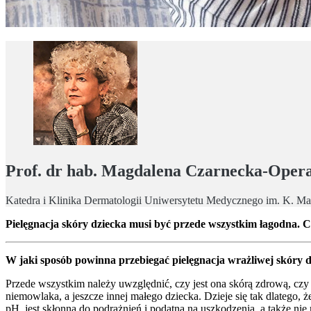
Prof. dr hab. Magdalena Czarnecka-Oper
Katedra i Klinika Dermatologii Uniwersytetu Medycznego im. K. Ma
Pielęgnacja skóry dziecka musi być przede wszystkim łagodna. C
W jaki sposób powinna przebiegać pielęgnacja wrażliwej skóry 
Przede wszystkim należy uwzględnić, czy jest ona skórą zdrową, czy 
niemowlaka, a jeszcze innej małego dziecka. Dzieje się tak dlatego, ż
pH, jest skłonna do podrażnień i podatna na uszkodzenia, a także nie 