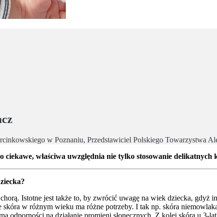
acz
rcinkowskiego w Poznaniu, Przedstawiciel Polskiego Towarzystwa Al
o ciekawe, właściwa uwzględnia nie tylko stosowanie delikatnych
dziecka?
chorą. Istotne jest także to, by zwrócić uwagę na wiek dziecka, gdyż 
e skóra w różnym wieku ma różne potrzeby. I tak np. skóra niemowlaka je
ma odporności na działanie promieni słonecznych. Z kolei skóra u 3-lat