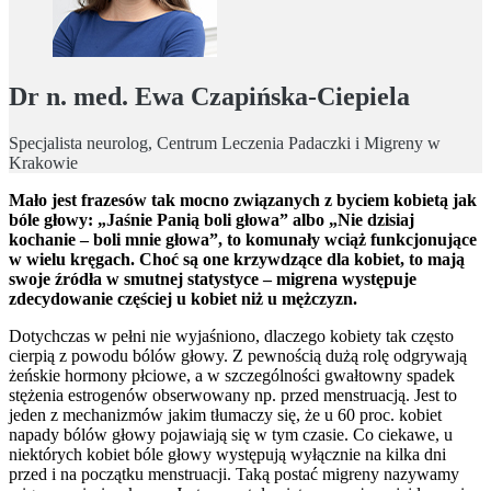
Dr n. med. Ewa Czapińska-Ciepiela
Specjalista neurolog, Centrum Leczenia Padaczki i Migreny w
Krakowie
Mało jest frazesów tak mocno związanych z byciem kobietą jak
bóle głowy: „Jaśnie Panią boli głowa” albo „Nie dzisiaj
kochanie – boli mnie głowa”, to komunały wciąż funkcjonujące
w wielu kręgach. Choć są one krzywdzące dla kobiet, to mają
swoje źródła w smutnej statystyce – migrena występuje
zdecydowanie częściej u kobiet niż u mężczyzn.
Dotychczas w pełni nie wyjaśniono, dlaczego kobiety tak często
cierpią z powodu bólów głowy. Z pewnością dużą rolę odgrywają
żeńskie hormony płciowe, a w szczególności gwałtowny spadek
stężenia estrogenów obserwowany np. przed menstruacją. Jest to
jeden z mechanizmów jakim tłumaczy się, że u 60 proc. kobiet
napady bólów głowy pojawiają się w tym czasie. Co ciekawe, u
niektórych kobiet bóle głowy występują wyłącznie na kilka dni
przed i na początku menstruacji. Taką postać migreny nazywamy