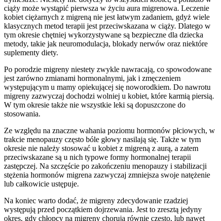
ciąży może wystąpić pierwsza w życiu aura migrenowa. Leczenie
kobiet ciężarnych z migreną nie jest łatwym zadaniem, gdyż wiele
klasycznych metod terapii jest przeciwskazana w ciąży. Dlatego w
tym okresie chętniej wykorzystywane są bezpieczne dla dziecka
metody, takie jak neuromodulacja, blokady nerwów oraz niektóre
suplementy diety.
Po porodzie migreny niestety zwykle nawracają, co spowodowane
jest zarówno zmianami hormonalnymi, jak i zmęczeniem
występującym u mamy opiekującej się noworodkiem. Do nawrotu
migreny zazwyczaj dochodzi wolniej u kobiet, które karmią piersią.
W tym okresie także nie wszystkie leki są dopuszczone do
stosowania.
Ze względu na znaczne wahania poziomu hormonów płciowych, w
trakcie menopauzy często bóle głowy nasilają się. Także w tym
okresie nie należy stosować u kobiet z migreną z aurą, a zatem
przeciwskazane są u nich typowe formy hormonalnej terapii
zastępczej. Na szczęście po zakończeniu menopauzy i stabilizacji
stężenia hormonów migrena zazwyczaj zmniejsza swoje natężenie
lub całkowicie ustępuje.
Na koniec warto dodać, że migreny zdecydowanie rzadziej
występują przed początkiem dojrzewania. Jest to zresztą jedyny
okres, gdy chłopcy na migreny chorują równie często, lub nawet