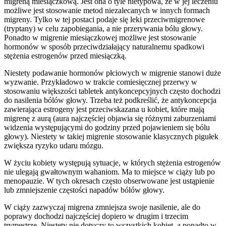
migreną miesiączkową. Jest ona o tyle nietypowa, że w jej leczeniu
możliwe jest stosowanie metod niezalecanych w innych formach
migreny. Tylko w tej postaci podaje się leki przeciwmigrenowe
(tryptany) w celu zapobiegania, a nie przerywania bólu głowy.
Ponadto w migrenie miesiączkowej możliwe jest stosowanie
hormonów w sposób przeciwdziałający naturalnemu spadkowi
stężenia estrogenów przed miesiączką.
Niestety podawanie hormonów płciowych w migrenie stanowi duże
wyzwanie. Przykładowo w trakcie comiesięcznej przerwy w
stosowaniu większości tabletek antykoncepcyjnych często dochodzi
do nasilenia bólów głowy. Trzeba też podkreślić, że antykoncepcja
zawierająca estrogeny jest przeciwskazana u kobiet, które mają
migrenę z aurą (aura najczęściej objawia się różnymi zaburzeniami
widzenia występującymi do godziny przed pojawieniem się bólu
głowy). Niestety w takiej migrenie stosowanie klasycznych pigułek
zwiększa ryzyko udaru mózgu.
W życiu kobiety występują sytuacje, w których stężenia estrogenów
nie ulegają gwałtownym wahaniom. Ma to miejsce w ciąży lub po
menopauzie. W tych okresach często obserwowane jest ustąpienie
lub zmniejszenie częstości napadów bólów głowy.
W ciąży zazwyczaj migrena zmniejsza swoje nasilenie, ale do
poprawy dochodzi najczęściej dopiero w drugim i trzecim
trymestrze. Niestety nie dotyczy to wszystkich kobiet, a ponadto w