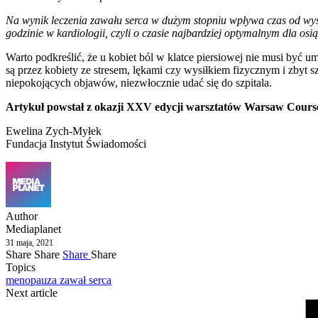
Na wynik leczenia zawału serca w dużym stopniu wpływa czas od wyst
godzinie w kardiologii, czyli o czasie najbardziej optymalnym dla osi
Warto podkreślić, że u kobiet ból w klatce piersiowej nie musi być u
są przez kobiety ze stresem, lękami czy wysiłkiem fizycznym i zby
niepokojących objawów, niezwłocznie udać się do szpitala.
Artykuł powstał z okazji XXV edycji warsztatów Warsaw Course
Ewelina Zych-Myłek
Fundacja Instytut Świadomości
Author
Mediaplanet
31 maja, 2021
Share
Share
Share
Share
Topics
menopauza
zawał serca
Next article