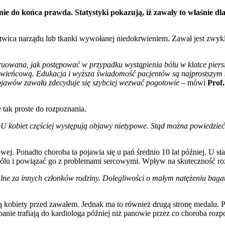
e do końca prawda. Statystyki pokazują, iż zawały to właśnie dla 
martwica narządu lub tkanki wywołanej niedokrwieniem. Zawał jest zw
truowana, jak postępować w przypadku wystąpienia bólu w klatce piers
ę wieńcową. Edukacja i wyższa świadomość pacjentów są najprostszym s
objawów zawału zdecyduje się szybciej wezwać pogotowie
– mówi
Prof
 tak proste do rozpoznania.
 U kobiet częściej występują objawy nietypowe. Stąd można powiedzieć
owej. Ponadto choroba ta pojawia się u pań średnio 10 lat później. U st
aj bólu i powiązać go z problemami sercowymi. Wpływ na skuteczność
ne za innych członków rodziny. Dolegliwości o małym natężeniu bagate
nią kobiety przed zawałem. Jednak ma to również drugą stronę medalu.
ie trafiają do kardiologa później niż panowie przez co choroba roz