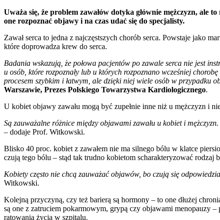
Uważa się, że problem zawałów dotyka głównie mężczyzn, ale to ni
one rozpoznać objawy i na czas udać się do specjalisty.
Zawał serca to jedna z najczęstszych chorób serca. Powstaje jako 
które doprowadza krew do serca.
Badania wskazują, że połowa pacjentów po zawale serca nie jest ins
u osób, które rozpoznały lub u których rozpoznano wcześniej chorob
procesem szybkim i łatwym, ale dzięki niej wiele osób w przypadku 
Warszawie, Prezes Polskiego Towarzystwa Kardiologicznego
.
U kobiet objawy zawału mogą być zupełnie inne niż u mężczyzn i nie
Są zauważalne różnice między objawami zawału u kobiet i mężczyzn.
– dodaje Prof. Witkowski.
Blisko 40 proc. kobiet z zawałem nie ma silnego bólu w klatce piersi
czują tego bólu – stąd tak trudno kobietom scharakteryzować rodz
Kobiety często nie chcą zauważać objawów, bo czują się odpowiedzial
Witkowski.
Kolejną przyczyną, czy też barierą są hormony – to one dłużej chro
są one z zatruciem pokarmowym, grypą czy objawami menopauzy – pan
ratowania życia w szpitalu.