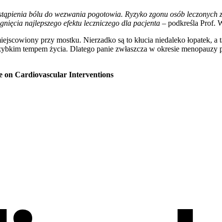
ąpienia bólu do wezwania pogotowia. Ryzyko zgonu osób leczonych z o
ągnięcia najlepszego efektu leczniczego dla pacjenta
– podkreśla Prof. 
miejscowiony przy mostku. Nierzadko są to kłucia niedaleko łopatek, a
t szybkim tempem życia. Dlatego panie zwłaszcza w okresie menopauz
 on Cardiovascular Interventions