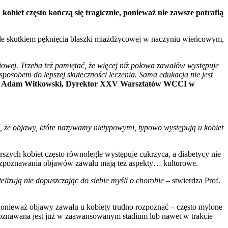
kobiet często kończą się tragicznie, ponieważ nie zawsze potrafią
ykle skutkiem pęknięcia blaszki miażdżycowej w naczyniu wieńcowym,
iowej. Trzeba też pamiętać, że więcej niż połowa zawałów występuje
posobem do lepszej skuteczności leczenia. Sama edukacja nie jest
. Adam Witkowski, Dyrektor XXV Warsztatów WCCI w
, że objawy, które nazywamy nietypowymi, typowo występują u kobiet
arszych kobiet często równolegle występuje cukrzyca, a diabetycy nie
 rozpoznawania objawów zawału mają też aspekty… kulturowe.
lizują nie dopuszczając do siebie myśli o chorobie
– stwierdza Prof.
 Ponieważ objawy zawału u kobiety trudno rozpoznać – często mylone
poznawana jest już w zaawansowanym stadium lub nawet w trakcie