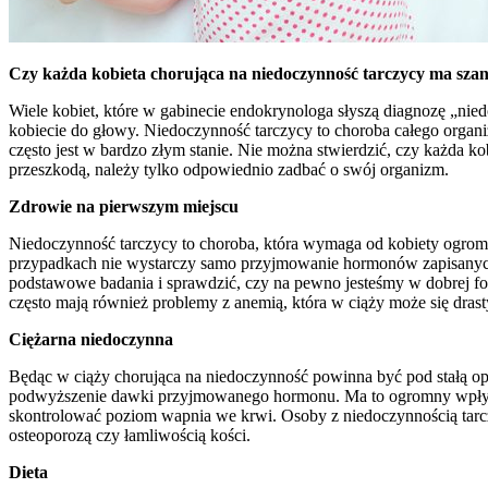
Czy każda kobieta chorująca na niedoczynność tarczycy ma szans
Wiele kobiet, które w gabinecie endokrynologa słyszą diagnozę „nie
kobiecie do głowy. Niedoczynność tarczycy to choroba całego organi
często jest w bardzo złym stanie. Nie można stwierdzić, czy każda ko
przeszkodą, należy tylko odpowiednio zadbać o swój organizm.
Zdrowie na pierwszym miejscu
Niedoczynność tarczycy to choroba, która wymaga od kobiety ogromn
przypadkach nie wystarczy samo przyjmowanie hormonów zapisanych 
podstawowe badania i sprawdzić, czy na pewno jesteśmy w dobrej fo
często mają również problemy z anemią, która w ciąży może się drast
Ciężarna niedoczynna
Będąc w ciąży chorująca na niedoczynność powinna być pod stałą op
podwyższenie dawki przyjmowanego hormonu. Ma to ogromny wpływ na 
skontrolować poziom wapnia we krwi. Osoby z niedoczynnością tarczyc
osteoporozą czy łamliwością kości.
Dieta