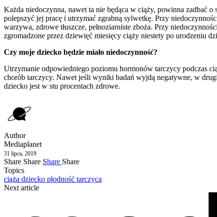
Każda niedoczynna, nawet ta nie będąca w ciąży, powinna zadbać o sw
polepszyć jej pracę i utrzymać zgrabną sylwetkę. Przy niedoczynnośc
warzywa, zdrowe tłuszcze, pełnoziarniste zboża. Przy niedoczynnośc
zgromadzone przez dziewięć miesięcy ciąży niestety po urodzeniu dzie
Czy moje dziecko będzie miało niedoczynność?
Utrzymanie odpowiedniego poziomu hormonów tarczycy podczas ciąży
chorób tarczycy. Nawet jeśli wyniki badań wyjdą negatywne, w drugi
dziecko jest w stu procentach zdrowe.
Author
Mediaplanet
31 lipca, 2019
Share
Share
Share
Share
Topics
ciąża
dziecko
płodność
tarczyca
Next article