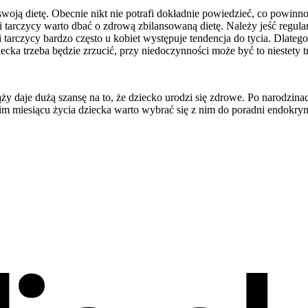
oją dietę. Obecnie nikt nie potrafi dokładnie powiedzieć, co powinno,
i tarczycy warto dbać o zdrową zbilansowaną dietę. Należy jeść regul
i tarczycy bardzo często u kobiet występuje tendencja do tycia. Dlat
cka trzeba będzie zrzucić, przy niedoczynności może być to niestety t
 daje dużą szansę na to, że dziecko urodzi się zdrowe. Po narodzina
m miesiącu życia dziecka warto wybrać się z nim do poradni endokryno