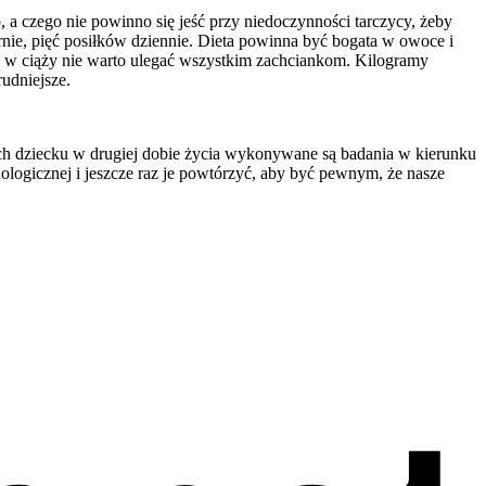
 a czego nie powinno się jeść przy niedoczynności tarczycy, żeby
arnie, pięć posiłków dziennie. Dieta powinna być bogata w owoce i
ego w ciąży nie warto ulegać wszystkim zachciankom. Kilogramy
rudniejsze.
ch dziecku w drugiej dobie życia wykonywane są badania w kierunku
logicznej i jeszcze raz je powtórzyć, aby być pewnym, że nasze