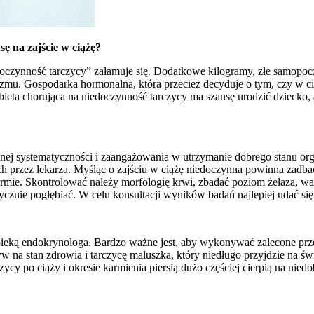
ę na zajście w ciążę?
doczynność tarczycy” załamuje się. Dodatkowe kilogramy, złe samopoczu
zmu. Gospodarka hormonalna, która przecież decyduje o tym, czy w cią
bieta chorująca na niedoczynność tarczycy ma szansę urodzić dziecko, 
ej systematyczności i zaangażowania w utrzymanie dobrego stanu org
przez lekarza. Myśląc o zajściu w ciążę niedoczynna powinna zadba
rmie. Skontrolować należy morfologię krwi, zbadać poziom żelaza, wa
ycznie pogłębiać. W celu konsultacji wyników badań najlepiej udać się 
ieką endokrynologa. Bardzo ważne jest, aby wykonywać zalecone przez
stan zdrowia i tarczycę maluszka, który niedługo przyjdzie na świat
y po ciąży i okresie karmienia piersią dużo częściej cierpią na niedo