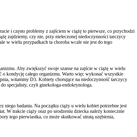
cie i często problemy z zajściem w ciążę to pierwsze, co przychodzi
żę zajdziemy, czy nie, przy nieleczonej niedoczynności tarczycy
ale w wielu przypadkach ta choroba wcale nie jest do tego
anizmu. Aby zwiększyć swoje szanse na zajście w ciążę w wielu
ć o kondycję całego organizmu. Warto więc wykonać wszystkie
pnia, witaminy D3. Kobiety chorujące na niedoczynność tarczycy
do specjalisty, czyli ginekologa-endokrynologa.
 niego badania. Na początku ciąży u wielu kobiet potrzebne jest
. W trakcie ciąży oraz po urodzeniu dziecka należy koniecznie
bory tego pierwiastka, co może skutkować utratą uzębienia,